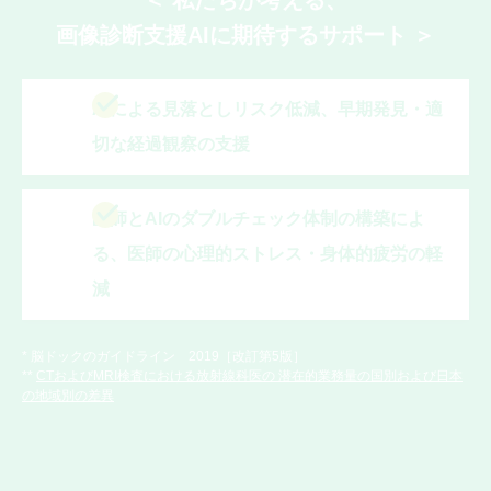
＜ 私たちが考える、
画像診断支援AIに期待するサポート ＞
AIによる見落としリスク低減、早期発見・適
切な経過観察の支援
医師とAIのダブルチェック体制の構築によ
る、医師の心理的ストレス・身体的疲労の軽
減
* 脳ドックのガイドライン 2019［改訂第5版］
**
CTおよびMRI検査における放射線科医の 潜在的業務量の国別および日本
の地域別の差異