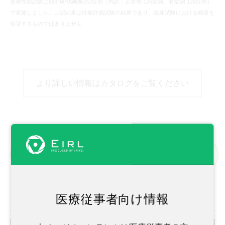
単体性能試験は頭部MRA画像252症例（内訳：正常例 126症例、有症例 126症例）
で実施しました。上記結果は性能評価試験の結果であり、臨床試験における精度を
保証するものではありません
より詳しい情報はカタログをご覧ください
解析事例
医療従事者向け情報
内頚動脈-後交通動脈