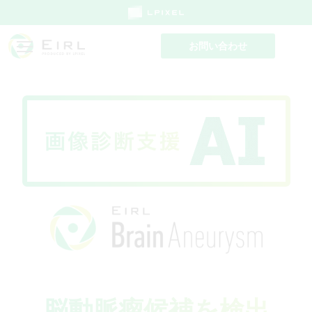
隆起型）
EIRL Brain
EIRL Chest
Metry
お問い合わせ
CT
MRI画像から白質高
胸部CT画像から肺結
信号領域の体積を自
節の候補領域を検出
動計測
EIRL Brain
Segmentation
CT画像から高吸収・
低吸収領域を自動抽
出
脳動脈瘤候補を検出